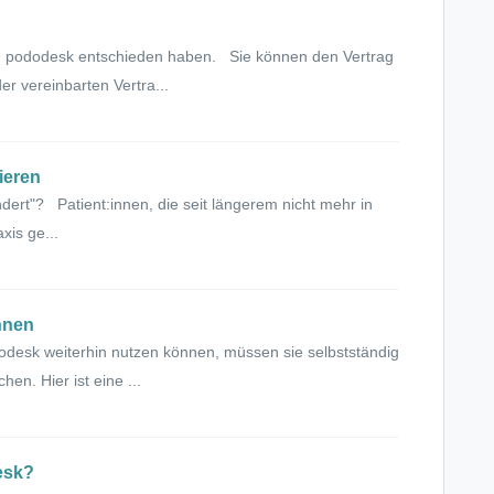
en pododesk entschieden haben. Sie können den Vertrag
r vereinbarten Vertra...
ieren
dert"? Patient:innen, die seit längerem nicht mehr in
xis ge...
innen
dodesk weiterhin nutzen können, müssen sie selbstständig
en. Hier ist eine ...
esk?